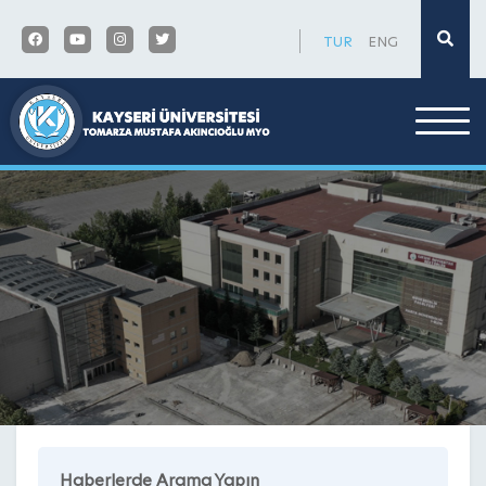
×
TUR
ENG
Haberlerde Arama Yapın