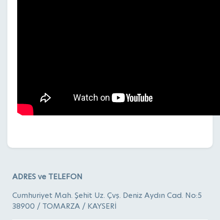
ADRES ve TELEFON
Cumhuriyet Mah. Şehit Uz. Çvş. Deniz Aydın Cad. No:5
38900 / TOMARZA / KAYSERİ