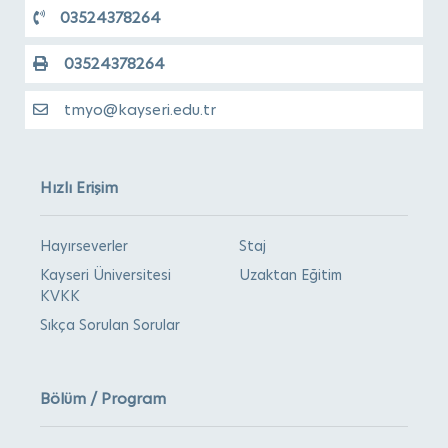
03524378264
03524378264
tmyo@kayseri.edu.tr
Hızlı Erişim
Hayırseverler
Staj
Kayseri Üniversitesi
Uzaktan Eğitim
KVKK
Sıkça Sorulan Sorular
Bölüm / Program