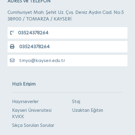
ADRES ve TELEFON
Cumhuriyet Mah. Şehit Uz. Çvş. Deniz Aydın Cad. No:5
38900 / TOMARZA / KAYSERİ
03524378264
03524378264
tmyo@kayseri.edu.tr
Hızlı Erişim
Hayırseverler
Staj
Kayseri Üniversitesi
Uzaktan Eğitim
KVKK
Sıkça Sorulan Sorular