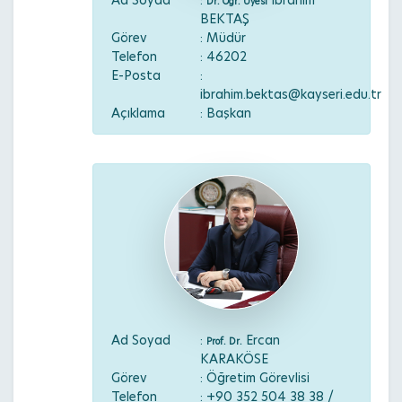
Ad Soyad
:
İbrahim
Dr. Öğr. Üyesi
BEKTAŞ
Görev
: Müdür
Telefon
: 46202
E-Posta
:
ibrahim.bektas@kayseri.edu.tr
Açıklama
: Başkan
Ad Soyad
:
Ercan
Prof. Dr.
KARAKÖSE
Görev
: Öğretim Görevlisi
Telefon
: +90 352 504 38 38 /