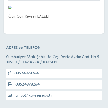
Öğr. Gör. Kevser LALELİ
ADRES ve TELEFON
Cumhuriyet Mah. Şehit Uz. Çvş. Deniz Aydın Cad. No:5
38900 / TOMARZA / KAYSERİ
03524378264
03524378264
tmyo@kayseri.edu.tr