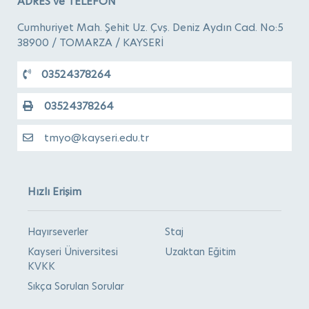
ADRES ve TELEFON
Cumhuriyet Mah. Şehit Uz. Çvş. Deniz Aydın Cad. No:5
38900 / TOMARZA / KAYSERİ
03524378264
03524378264
tmyo@kayseri.edu.tr
Hızlı Erişim
Hayırseverler
Staj
Kayseri Üniversitesi
Uzaktan Eğitim
KVKK
Sıkça Sorulan Sorular