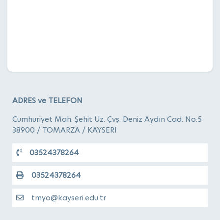
ADRES ve TELEFON
Cumhuriyet Mah. Şehit Uz. Çvş. Deniz Aydın Cad. No:5
38900 / TOMARZA / KAYSERİ
03524378264
03524378264
tmyo@kayseri.edu.tr