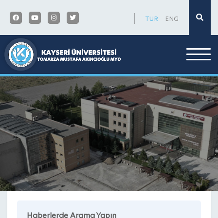
×
TUR
ENG
Haberlerde Arama Yapın