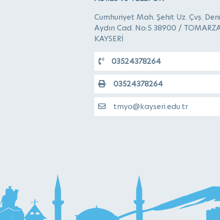
Cumhuriyet Mah. Şehit Uz. Çvş. Den
Aydın Cad. No:5 38900 / TOMARZA
KAYSERİ
03524378264
03524378264
tmyo@kayseri.edu.tr