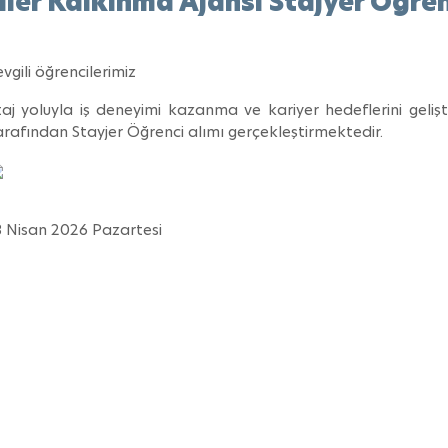
iler Kalkınma Ajansı Stajyer Öğrenc
evgili öğrencilerimiz
taj yoluyla iş deneyimi kazanma ve kariyer hedeflerini geliş
arafından Stayjer Öğrenci alımı gerçekleştirmektedir.
3 Nisan 2026 Pazartesi