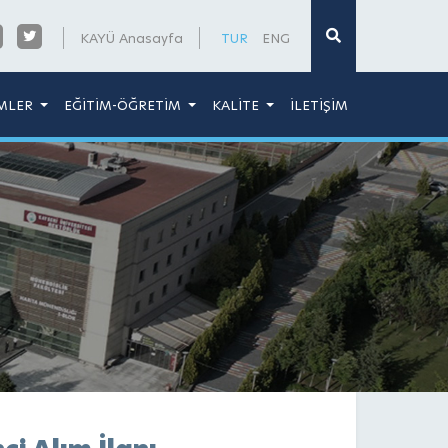
×
KAYÜ Anasayfa
TUR
ENG
MLER
EĞİTİM-ÖĞRETİM
KALİTE
İLETİŞİM