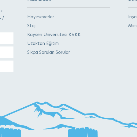
iz
Hayırseverler
İnş
 /
Staj
Mima
Kayseri Üniversitesi KVKK
Uzaktan Eğitim
Sıkça Sorulan Sorular