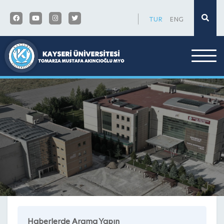
×
TUR
ENG
Haberlerde Arama Yapın