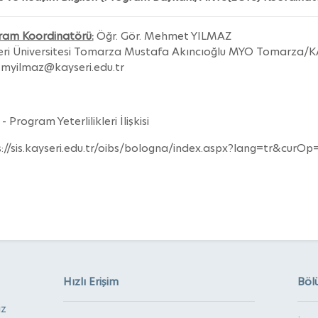
ram Koordinatörü:
Öğr. Gör. Mehmet YILMAZ
eri Üniversitesi Tomarza Mustafa Akıncıoğlu MYO Tomarza/K
myilmaz@kayseri.edu.tr
- Program Yeterlilikleri İlişkisi
s://sis.kayseri.edu.tr/oibs/bologna/index.aspx?lang=tr&cu
Hızlı Erişim
Böl
iz