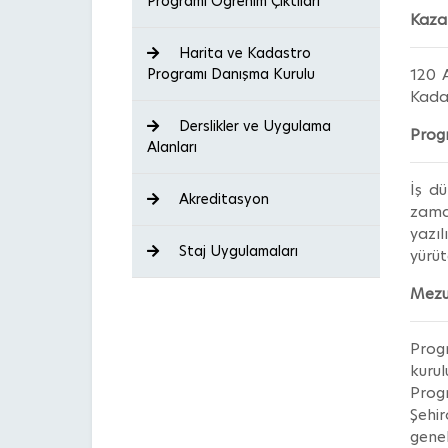
Programı Öğrenim Çıktıları
Kaza
Harita ve Kadastro
Programı Danışma Kurulu
120 A
Kadas
Derslikler ve Uygulama
Progr
Alanları
İş dü
Akreditasyon
zaman
yazı
Staj Uygulamaları
yürüt
Mezu
Prog
kuru
Prog
Şehir
genel