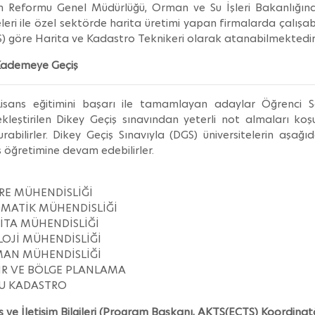
m Reformu Genel Müdürlüğü, Orman ve Su İşleri Bakanlığına b
leri ile özel sektörde harita üretimi yapan firmalarda çalış
) göre Harita ve Kadastro Teknikeri olarak atanabilmektedirl
Kademeye Geçiş
isans eğitimini başarı ile tamamlayan adaylar Öğrenci 
kleştirilen Dikey Geçiş sınavından yeterli not almaları koşu
rabilirler. Dikey Geçiş Sınavıyla (DGS) üniversitelerin aşağı
s öğretimine devam edebilirler.
RE MÜHENDİSLİĞİ
MATİK MÜHENDİSLİĞİ
İTA MÜHENDİSLİĞİ
LOJİ MÜHENDİSLİĞİ
AN MÜHENDİSLİĞİ
İR VE BÖLGE PLANLAMA
U KADASTRO
 ve İletişim Bilgileri (Program Başkanı, AKTS(ECTS) Koordinat