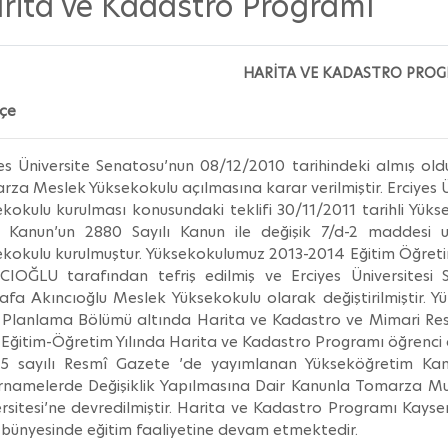
rita ve Kadastro Programı
HARİTA VE KADASTRO PROG
hçe
es Üniversite Senatosu’nun 08/12/2010 tarihindeki almış old
za Meslek Yüksekokulu açılmasına karar verilmiştir. Erciyes
kokulu kurulması konusundaki teklifi 30/11/2011 tarihli Yük
lı Kanun’un 2880 Sayılı Kanun ile değişik 7/d-2 maddesi
kokulu kurulmuştur. Yüksekokulumuz 2013-2014 Eğitim Öğreti
CIOĞLU tarafından tefriş edilmiş ve Erciyes Üniversitesi
afa Akıncıoğlu Meslek Yüksekokulu olarak değiştirilmiştir. 
r Planlama Bölümü altında Harita ve Kadastro ve Mimari Re
Eğitim-Öğretim Yılında Harita ve Kadastro Programı öğrenci al
5 sayılı Resmî Gazete ’de yayımlanan Yükseköğretim K
rnamelerde Değişiklik Yapılmasına Dair Kanunla Tomarza Mu
rsitesi’ne devredilmiştir. Harita ve Kadastro Programı Kays
bünyesinde eğitim faaliyetine devam etmektedir.