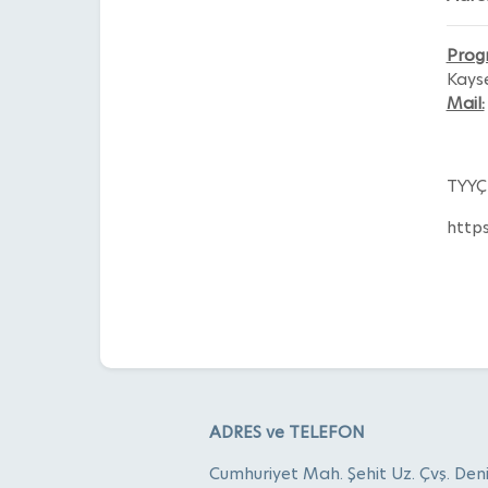
Prog
Kays
Mail:
TYYÇ 
http
ADRES ve TELEFON
Cumhuriyet Mah. Şehit Uz. Çvş. Den