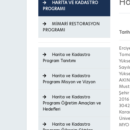
Ha
HARİTA VE KADASTRO
PROGRAMI
MİMARİ RESTORASYON
PROGRAMI
Tari
Erciy
Tomar
Harita ve Kadastro
Program Tanıtımı
Yükse
Sayı
Yükse
Harita ve Kadastro
AKIN
Programı Misyon ve Vizyon
Must
Şehi
Harita ve Kadastro
2016 
Programı Öğretim Amaçları ve
3042
Hedefleri
Kara
Ünive
Harita ve Kadastro
MYO 