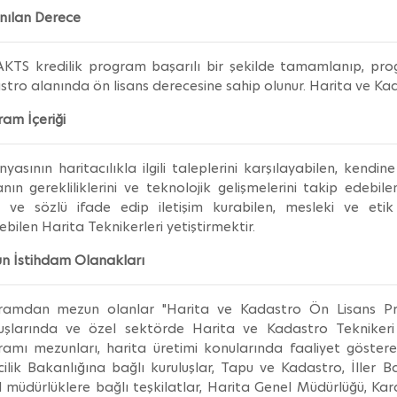
nılan Derece
KTS kredilik program başarılı bir şekilde tamamlanıp, prog
tro alanında ön lisans derecesine sahip olunur. Harita ve Kad
am İçeriği
nyasının haritacılıkla ilgili taleplerini karşılayabilen, ken
ın gerekliliklerini ve teknolojik gelişmelerini takip edebil
lı ve sözlü ifade edip iletişim kurabilen, mesleki ve etik
ebilen Harita Teknikerleri yetiştirmektir.
n İstihdam Olanakları
ramdan mezun olanlar "Harita ve Kadastro Ön Lisans P
luşlarında ve özel sektörde Harita ve Kadastro Teknikeri 
ramı mezunları, harita üretimi konularında faaliyet göste
cilik Bakanlığına bağlı kuruluşlar, Tapu ve Kadastro, İller B
 müdürlüklere bağlı teşkilatlar, Harita Genel Müdürlüğü, Ka