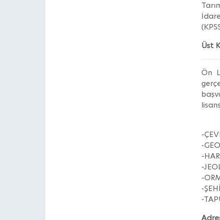
Tarı
İdare
(KPSS
Üst 
Ön L
gerçe
başvu
lisan
-ÇEV
-GEO
-HAR
-JEO
-ORM
-ŞEH
-TAP
Adres