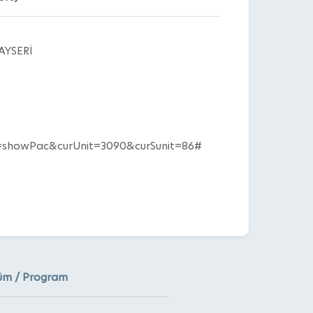
AYSERİ
rOp=showPac&curUnit=3090&curSunit=86#
üm / Program