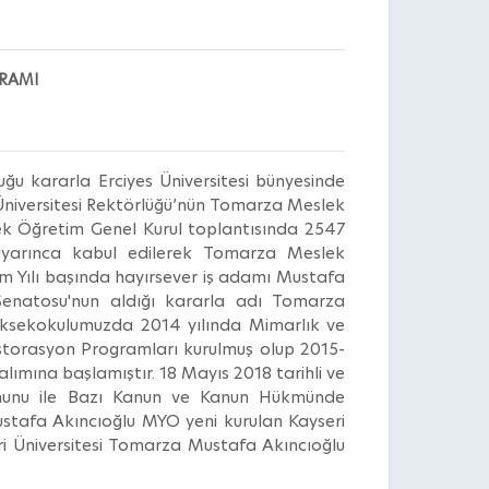
RAMI
uğu kararla Erciyes Üniversitesi bünyesinde
 Üniversitesi Rektörlüğü’nün Tomarza Meslek
sek Öğretim Genel Kurul toplantısında 2547
 uyarınca kabul edilerek Tomarza Meslek
m Yılı başında hayırsever iş adamı Mustafa
 Senatosu'nun aldığı kararla adı Tomarza
Yüksekokulumuzda 2014 yılında Mimarlık ve
storasyon Programları kurulmuş olup 2015-
ımına başlamıştır. 18 Mayıs 2018 tarihli ve
anunu ile Bazı Kanun ve Kanun Hükmünde
stafa Akıncıoğlu MYO yeni kurulan Kayseri
eri Üniversitesi Tomarza Mustafa Akıncıoğlu