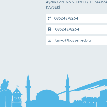
Aydın Cad. No:5 38900 / TOMARZA
KAYSERİ
03524378264
03524378264
tmyo@kayseri.edu.tr