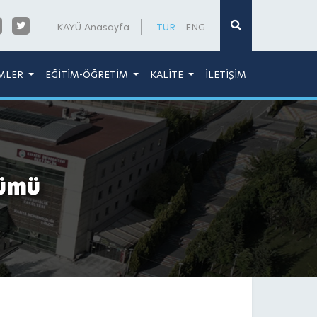
×
KAYÜ Anasayfa
TUR
ENG
MLER
EĞİTİM-ÖĞRETİM
KALİTE
İLETİŞİM
lümü